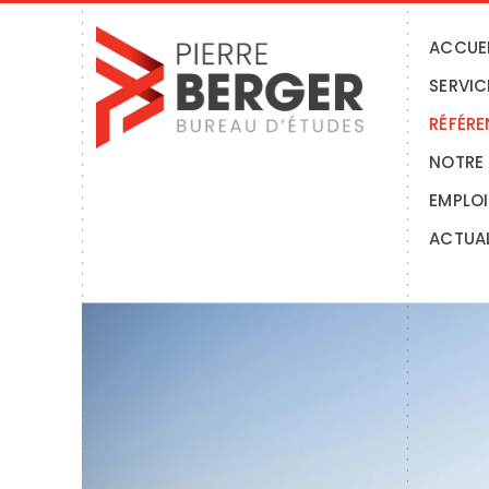
Skip
to
ACCUE
content
SERVIC
RÉFÉR
NOTRE
EMPLOI
ACTUAL