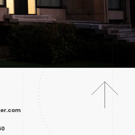
ger.com
60