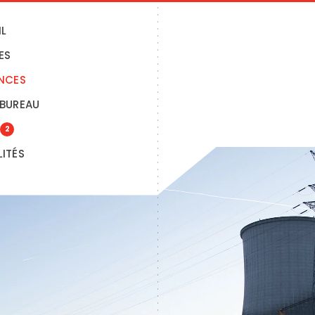
IL
ES
ENCES
 BUREAU
2
ITÉS