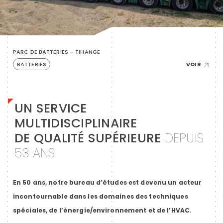
PARC DE BATTERIES – TIHANGE
TRIBUNE – SPA-FRANCORCHAMPS
LA MAISON DES MÉDIAS FRAME – BRUXELLES
AÉROPORT – CHARLEROI
PISCINE OLYMPIQUE – SERAING
BATTERIES
COMPLEXE SPORTIF
BÂTIMENT COMMERCIAL
AÉROPORT
COMPLEXE SPORTIF
VOIR
VOIR
VOIR
VOIR
VOIR
UN SERVICE
MULTIDISCIPLINAIRE
DE QUALITÉ SUPÉRIEURE
DEPUIS
53 ANS
En 50 ans, notre bureau d’études est devenu un acteur
incontournable dans les domaines des techniques
spéciales, de l’énergie/environnement et de l’HVAC.